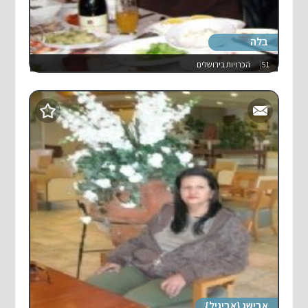
בלה
51
הכרויות בירושלים
אבישג {אביגיל}