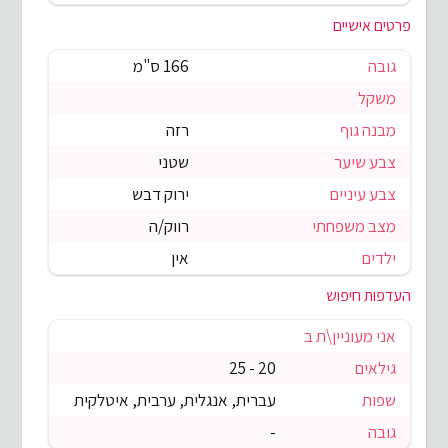
פרטים אישיים
גובה
166 ס"מ
משקל
מבנה גוף
רזה
צבע שיער
שטני
צבע עיניים
ירוק דבש
מצב משפחתי
רווק/ה
ילדים
אין
העדפות חיפוש
אני מעוניין\ת ב
גילאים
20 - 25
שפות
עברית, אנגלית, ערבית, איטלקית
גובה
-