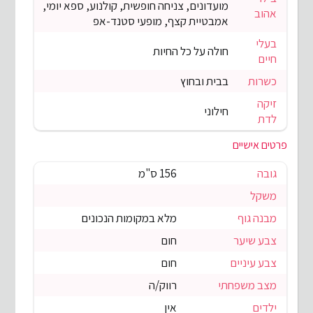
מועדונים, צניחה חופשית, קולנוע, ספא יומי,
אהוב
אמבטיית קצף, מופעי סטנד-אפ
בעלי
חולה על כל החיות
חיים
כשרות
בבית ובחוץ
זיקה
חילוני
לדת
פרטים אישיים
גובה
156 ס"מ
משקל
מבנה גוף
מלא במקומות הנכונים
צבע שיער
חום
צבע עיניים
חום
מצב משפחתי
רווק/ה
ילדים
אין